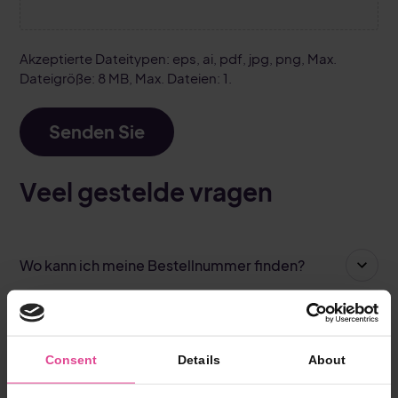
Akzeptierte Dateitypen: eps, ai, pdf, jpg, png, Max.
Dateigröße: 8 MB, Max. Dateien: 1.
Senden Sie
Veel gestelde vragen
Wo kann ich meine Bestellnummer finden?
Woher weiß ich, ob meine Post
ordnungsgemäß empfangen wurde?
Consent
Details
About
Wird die Karte direkt in Produktion gehen?