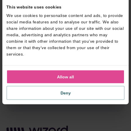
This website uses cookies
We use cookies to personalise content and ads, to provide
Ich habe kein Logo, was nun?
social media features and to analyse our traffic. We also
share information about your use of our site with our social
media, advertising and analytics partners who may
combine it with other information that you’ve provided to
them or that they’ve collected from your use of their
HILFE
services.
Ist Ihre konkrete Frage nicht
aufgeführt?
Allow all
Unsere hilfe-dokumente ansehen
Deny
Alles Zubehör