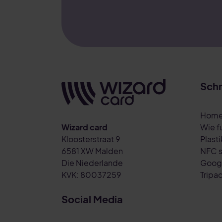
Schn
Hom
Wizard card
Wie f
Kloosterstraat 9
Plast
6581 XW Malden
NFC s
Die Niederlande
Googl
KVK: 80037259
Tripa
Social Media