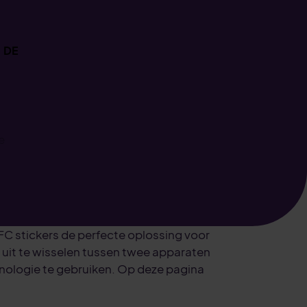
DE
nds
e
Konto verwalten
en sie ihre rechnungsdaten bearbeiten, ihr abonnement
FC stickers de perfecte oplossing voor
ten oder den bestellverlauf einsehen? Dann melden sie s
 uit te wisselen tussen twee apparaten
em webshop an.
chnologie te gebruiken. Op deze pagina
Anmeldung