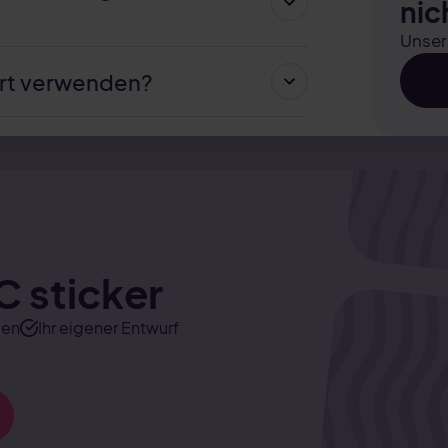
nic
Unser
ort verwenden?
C sticker
gen
Ihr eigener Entwurf