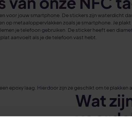
s van onze NFC t
en voor jouw smartphone. De stickers zijn waterdicht da
en op metaaloppervlakken zoals je smartphone. Je plakt
emen je telefoon gebruiken. De sticker heeft een diamete
plat aanvoelt als je de telefoon vast hebt.
n een epoxy laag. Hierdoor zijn ze geschikt om te plakken
Wat zij
voorde