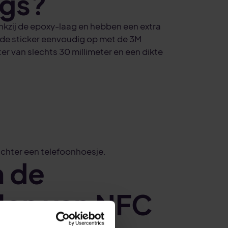
ags?
nkzij de epoxy-laag en hebben een extra
 de sticker eenvoudig op met de 3M
r van slechts 30 millimeter en een dikte
 achter een telefoonhoesje.
n de
len van NFC