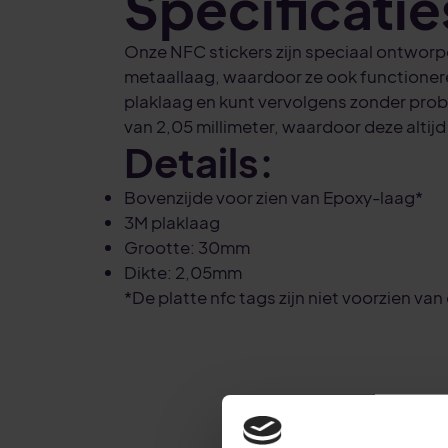
Specificatie
Onze NFC stickers zijn speciaal ontworp
metaallaag, waardoor ze ook functioner
plaklaag en kunt vervolgens zonder probl
van 2,05 millimeter, waardoor deze altijd 
Details:
Bovenzijde voor zien van Epoxy-laag*
3M plaklaag
Grootte: 30mm
Dikte: 2,05mm
*De platte nfc tags zijn niet voorzien va