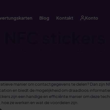
ertungskarten
Blog
Kontakt
Konto
Nederla
NFC stickers
De handige tool voor het delen van je digitale visitekaartj
Möcht
vatieve manier om contactgegevens te delen? Dan zijn N
verwal
ation en biedt de mogelijkheid om draadloos informatie
unser
stickers zijn een handige en efficiënte manier om deze te
, hoe ze werken en wat de voordelen zijn.