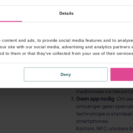
sticker
Details
NFC-stickers bieden een
traditionele visitekaartj
Enkele van de belangrijk
Gemakkelijk te gebruik
 content and ads, to provide social media features and to analyse 
digitale visitekaartje 
our site with our social media, advertising and analytics partners
sticker tegen een smar
ed to them or that they’ve collected from your use of their services
digitale visitekaartje d
hun telefoonboek.
Deny
Milieuvriendelijk
: Doord
gebruikt kan worden, zij
traditionele visitekaartj
Geen app nodig
: Om ee
ontvanger geen specia
technologie is standaa
smartphones.
Kortom, NFC-stickers b