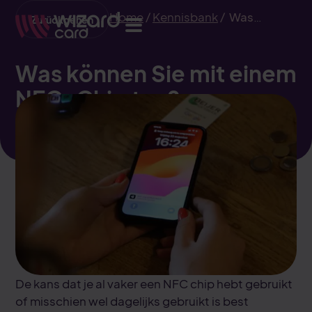
Home
/
Kennisbank
/
Was
Zurückgehen
können Sie mit einem NFC-Chip
tun?
Was können Sie mit einem
NFC-Chip tun?
De kans dat je al vaker een NFC chip hebt gebruikt
of misschien wel dagelijks gebruikt is best