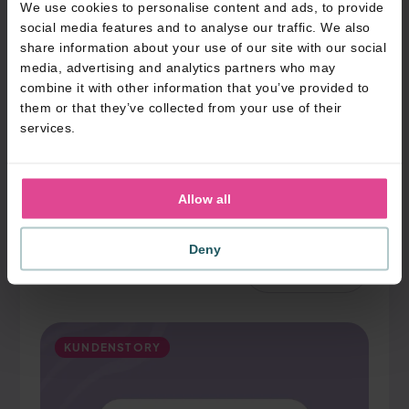
We use cookies to personalise content and ads, to provide
dagelijks leven verweven is geraakt en hoe het op
social media features and to analyse our traffic. We also
meerdere vlakken ons leven makkelijker heeft
share information about your use of our site with our social
gemaakt.
media, advertising and analytics partners who may
combine it with other information that you’ve provided to
Je eigen NFC visitekaartje?
them or that they’ve collected from your use of their
Versand innerhalb von 2 Tagen
services.
Ihr eigener Entwurf
Hervorragend bewertet
Direct bestellen
Allow all
Deny
Andere artikel
Alle anzeigen
KUNDENSTORY