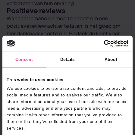
verbeteren van hun ervaring.
Positieve reviews
Wanneer iemand de moeite neemt om een
positieve review achter te laten, is het goed om
hier dankbaar voor te zijn. Bedank de klant voor
hun bezoek en hun positieve woorden. Dit hoeft
geen lange reactie te zijn; een kort en oprecht
„Bedankt voor je review, we hopen je snel weer te
Consent
Details
About
zien!“ kan al voldoende zijn. Dit laat zien dat je
waarde hecht aan de mening van klanten en
moedigt anderen aan om hetzelfde te doen.
This website uses cookies
Negatieve reviews
We use cookies to personalise content and ads, to provide
Negatieve reviews kunnen lastig zijn, maar ze
social media features and to analyse our traffic. We also
bieden een kans om te laten zien dat je problemen
share information about your use of our site with our social
serieus neemt en openstaat voor verbetering.
media, advertising and analytics partners who may
combine it with other information that you’ve provided to
Reageer altijd professioneel en vriendelijk, zelfs als
them or that they’ve collected from your use of their
de feedback onterecht aanvoelt. Bedank de klant
services.
voor hun feedback en bied je excuses aan voor de