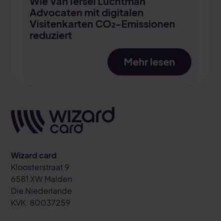
Wie Van Iersel Luchtman
Advocaten mit digitalen
Visitenkarten CO₂-Emissionen
reduziert
Mehr lesen
Wizard card
Kloosterstraat 9
6581 XW Malden
Die Niederlande
KVK: 80037259