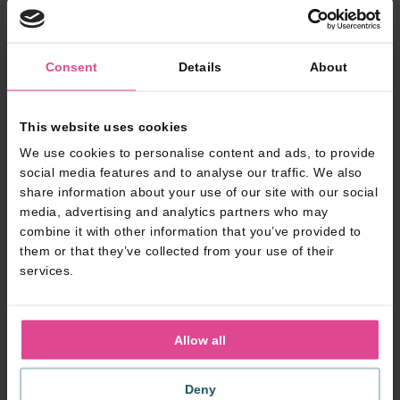
Tijdens afspraken, beurzen en evenementen
hoeven de Sales collega’s niet meer stapels
kaartjes mee te nemen, maar hebben ze aan een
Consent
Details
About
pasje genoeg. Wanneer er iemand uit dienst gaat
kunnen we de kaart eenvoudig omzetten naar een
nieuwe medewerker.
This website uses cookies
We use cookies to personalise content and ads, to provide
social media features and to analyse our traffic. We also
share information about your use of our site with our social
media, advertising and analytics partners who may
combine it with other information that you’ve provided to
them or that they’ve collected from your use of their
services.
Allow all
Deny