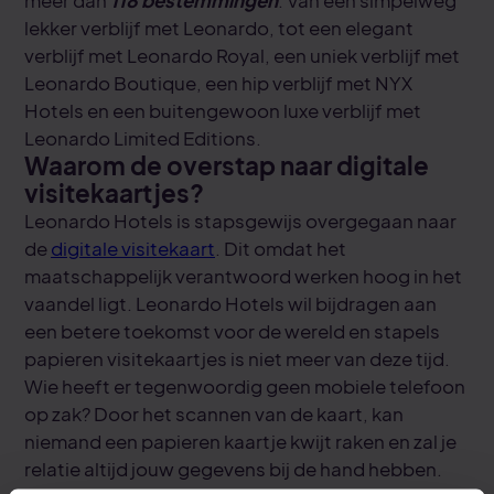
meer dan
118 bestemmingen
. Van een simpelweg
lekker verblijf met Leonardo, tot een elegant
verblijf met Leonardo Royal, een uniek verblijf met
Leonardo Boutique, een hip verblijf met NYX
Hotels en een buitengewoon luxe verblijf met
Leonardo Limited Editions.
Waarom de overstap naar digitale
visitekaartjes?
Leonardo Hotels is stapsgewijs overgegaan naar
de
digitale visitekaart
. Dit omdat het
maatschappelijk verantwoord werken hoog in het
vaandel ligt. Leonardo Hotels wil bijdragen aan
een betere toekomst voor de wereld en stapels
papieren visitekaartjes is niet meer van deze tijd.
Wie heeft er tegenwoordig geen mobiele telefoon
op zak? Door het scannen van de kaart, kan
niemand een papieren kaartje kwijt raken en zal je
relatie altijd jouw gegevens bij de hand hebben.